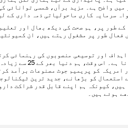
میں واضح ہے۔ مزید برآں، شمسی توانائی کی
واہ سرمایہ کاری ماحولیاتی ذمہ داری کے لی
کے طور پر، ہم صحت کی دیکھ بھال اور تعلیم
 فعال طور پر مشغول رہتے ہیں، ان کمیونٹیو
اہداف اور توسیعی منصوبوں کی رہنمائی کرتا
مدتی اور طویل مدتی وژن 
 امریکہ کو پریمیم جوٹ مصنوعات برآمد کرت
 استعمال کو بڑھانے، جدید ترین ٹیکنالوجی
 ہیں، کیونکہ ہم اپنے قابل قدر شراکت دارو
ھے ہوئے ہیں۔