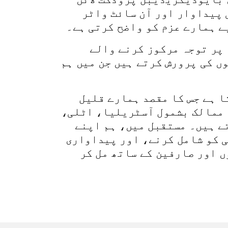
 پیداوار اور آن سائٹ واٹر
ے ہمارے عزم کو واضح کرتی ہے۔
 پر توجہ مرکوز کرنے والے
ں کی پرورش کرتے ہیں جن میں ہم
 ہے جس کا مقصد ہمارے قلیل
کو بڑھانا ہے۔ اس وقت، ہم دنیا بھر کے 25 سے زیادہ ممالک بشمول آسٹریلیا، اٹلی،
ے ہیں۔ مستقبل میں، ہم اپنے
 کو شامل کرنے، اور پیداواری
ں اور صارفین کے ساتھ مل کر