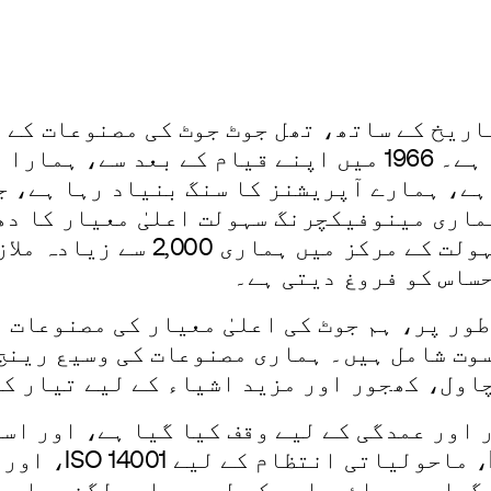
ی
ہمارے کاروبار
سرمایہ کار تعلقات
پائیدار
ر اور متحرک 50 سالہ تاریخ کے ساتھ، تھل جوٹ جوٹ کی مص
اور برآمد کنندہ کے طور پر کھڑا ہے۔ 1966 میں اپنے قیام 
ماری مینوفیکچرنگ سہولت اعلیٰ معیار کا دھ
مصنوعات تیار کرتی ہے۔ ہماری سہ
ساس کو فروغ دیتی ہے۔
طور پر، ہم جوٹ کی اعلیٰ معیار کی مصنوعات 
وت شامل ہیں۔ ہماری مصنوعات کی وسیع رینج
چاول، کھجور اور مزید اشیاء کے لیے تیار کی
 اور عمدگی کے لیے وقف کیا گیا ہے، اور اس
کوالٹی مینجمنٹ ک
 تسلیم کیا گیا ہے۔ پائیداری کے لیے ہماری لگن ہ