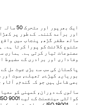
جوٹ
ایک بہتر کل بنائ
ہمارے بارے میں
ایک بھرپو
متنوع کلائنٹ کو پورا کرتا ہے۔ ہ
وفاداری اور برادری کے مضبوط اح
پاکستان کی سب سے بڑی جوٹ مل کے 
بوریاں، کپڑے، تھیلے، سوت اور س
بھی شامل ہیں جو کہ گندم، آٹا، 
سالوں کے دوران، کمپنی کو معیار
لیے ISO 18001 کے ساتھ