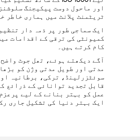
اور ماحول دوست پیکیجنگ سلوشنز 
ٹریٹمنٹ پلانٹ میں ہماری خاطر خ
ایک سماجی طور پر ذمہ دار تنظیم 
کمیونٹی کی ترقی کے اقدامات میں
کام کرتے ہیں۔
آگے دیکھتے ہوئے، تھل جوٹ واضح 
سوئٹزرلینڈ، ترکی، برطانیہ اور
قابل تجدید توانائی کے ذرائع کے
عمل کو بہتر بنانے کے لیے پرعزم
ایک بہتر دنیا کی تشکیل جاری رک