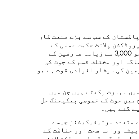
ی
کیریئرز
English
نوعات کے پاکستان کے سب سے بڑے صنعت کار
کے بعد سے، ہمارا پروڈکشن پلانٹ حکمت عملی کے
ساتھ مظفر گڑھ، پنجاب میں واقع ہے، ہمارے آپریشنز کا سنگ بنیاد رہا ہے، جو 3,000 سے زیادہ صارفین کے
اگہ اور مختلف قسم کے جوٹ کی
ولت کے مرکز میں ہماری 2,000 سے زیادہ ملازمین کی سرشار افرادی قوت ہے جو
میں مہارت رکھتے ہیں جن میں
 میں جوٹ کے خصوصی پیکیجنگ حل
ے گئے ہیں۔
ے متعدد سرٹیفیکیشنز جیسے
ے لیے ISO 9001، ماحولیاتی انتظام کے لیے ISO 14001، اور پیشہ ورانہ صحت اور حفاظت کے
ماری بایوڈیگریڈیبل پروڈکٹ لائن